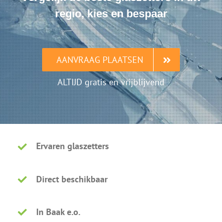
regio, kies en bespaar
AANVRAAG PLAATSEN
ALTIJD gratis en vrijblijvend
Ervaren glaszetters
Direct beschikbaar
In Baak e.o.