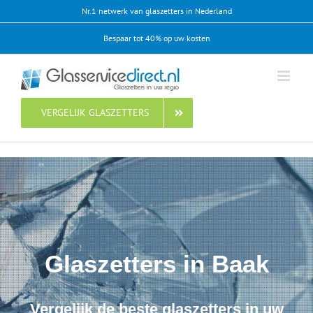
Ga
Nr.1 netwerk van glaszetters in Nederland
naar
Bespaar tot 40% op uw kosten
inhoud
VERGELIJK GLASZETTERS
Glaszetters in Baak
Vergelijk de beste glaszetters in uw