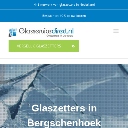
Ga
Nr.1 netwerk van glaszetters in Nederland
naar
Bespaar tot 40% op uw kosten
inhoud
VERGELIJK GLASZETTERS
Glaszetters in
Bergschenhoek