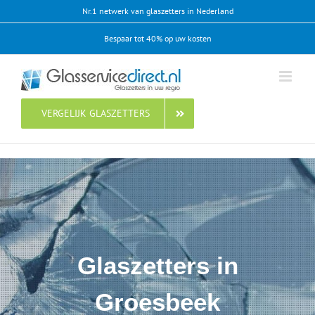
Ga
Nr.1 netwerk van glaszetters in Nederland
naar
Bespaar tot 40% op uw kosten
inhoud
VERGELIJK GLASZETTERS
Glaszetters in
Groesbeek