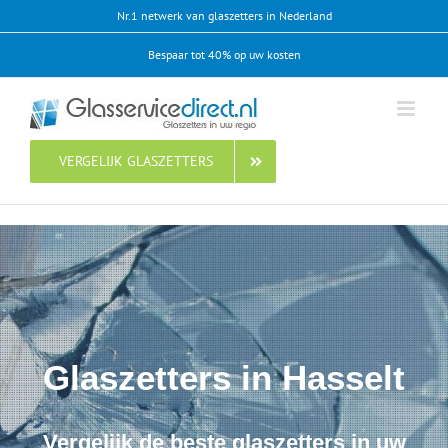
Ga
Nr.1 netwerk van glaszetters in Nederland
naar
Bespaar tot 40% op uw kosten
inhoud
VERGELIJK GLASZETTERS
Glaszetters in Hasselt
Vergelijk de beste glaszetters in uw