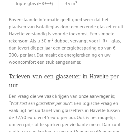
Triple glas (HR+++)
33 m³
Bovenstaande informatie geeft goed weer dat het
plaatsen van isolatieglas door een erkende glaszetter uit
Havelte verstandig is voor de toekomst. Een simpele
rekensom. Als u 50 m² dubbel vervangt voor HR++ glas,
dan levert dit per jaar een energiebesparing op van €
300,- per jaar. Dat maakt de energierekening en uw
wooncomfort een stuk aangenamer.
Tarieven van een glaszetter in Havelte per
uur
Een vraag die we vaak krijgen van onze aanvrager is;
“Wat kost een glaszetter per uur?”.
Een logische vraag en
vaak ligt het uurtarief van glaszetters in Havelte tussen
de 37,50 euro en 45 euro per uur. Ook is het mogelijk
om een prijs af te spreken per vierkante meter. Dan kunt
u uitgaan van kosten tussen de 35 euro en 65 euro per