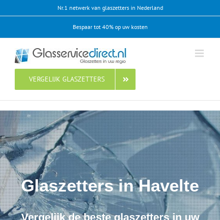
Ga
Nr.1 netwerk van glaszetters in Nederland
naar
Bespaar tot 40% op uw kosten
inhoud
VERGELIJK GLASZETTERS
Glaszetters in Havelte
Vergelijk de beste glaszetters in uw