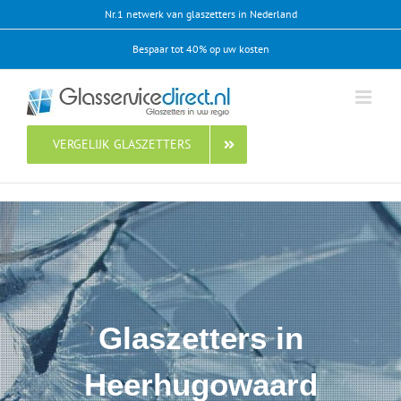
Ga
Nr.1 netwerk van glaszetters in Nederland
naar
Bespaar tot 40% op uw kosten
inhoud
VERGELIJK GLASZETTERS
Glaszetters in
Heerhugowaard