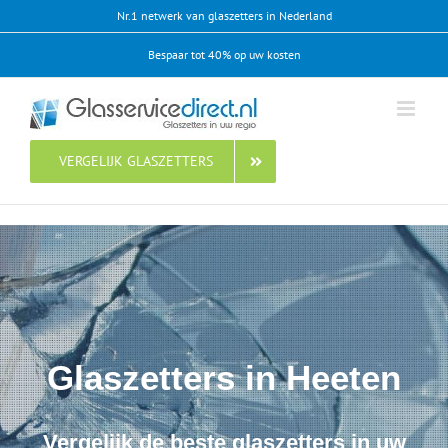
Ga
Nr.1 netwerk van glaszetters in Nederland
naar
Bespaar tot 40% op uw kosten
inhoud
VERGELIJK GLASZETTERS
Glaszetters in Heeten
Vergelijk de beste glaszetters in uw