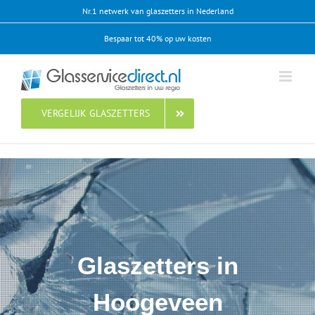
Ga
Nr.1 netwerk van glaszetters in Nederland
naar
Bespaar tot 40% op uw kosten
inhoud
VERGELIJK GLASZETTERS
Glaszetters in
Hoogeveen