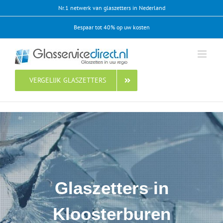
Ga
Nr.1 netwerk van glaszetters in Nederland
naar
Bespaar tot 40% op uw kosten
inhoud
VERGELIJK GLASZETTERS
Glaszetters in
Kloosterburen