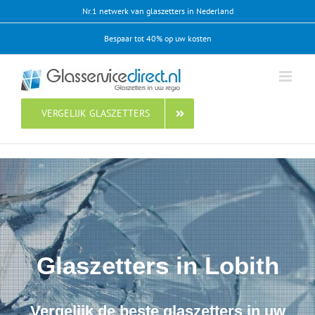
Ga
Nr.1 netwerk van glaszetters in Nederland
naar
Bespaar tot 40% op uw kosten
inhoud
VERGELIJK GLASZETTERS
Glaszetters in Lobith
Vergelijk de beste glaszetters in uw