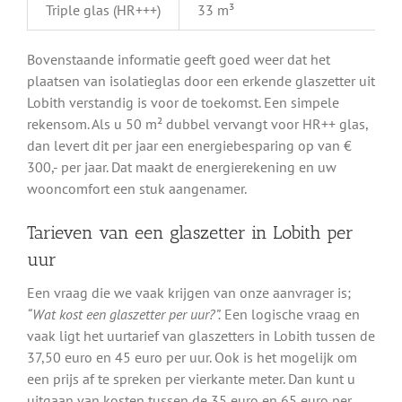
Triple glas (HR+++)
33 m³
Bovenstaande informatie geeft goed weer dat het
plaatsen van isolatieglas door een erkende glaszetter uit
Lobith verstandig is voor de toekomst. Een simpele
rekensom. Als u 50 m² dubbel vervangt voor HR++ glas,
dan levert dit per jaar een energiebesparing op van €
300,- per jaar. Dat maakt de energierekening en uw
wooncomfort een stuk aangenamer.
Tarieven van een glaszetter in Lobith per
uur
Een vraag die we vaak krijgen van onze aanvrager is;
“Wat kost een glaszetter per uur?”.
Een logische vraag en
vaak ligt het uurtarief van glaszetters in Lobith tussen de
37,50 euro en 45 euro per uur. Ook is het mogelijk om
een prijs af te spreken per vierkante meter. Dan kunt u
uitgaan van kosten tussen de 35 euro en 65 euro per