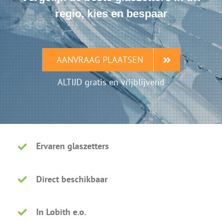
regio, kies en bespaar
AANVRAAG PLAATSEN
ALTIJD gratis en vrijblijvend
Ervaren glaszetters
Direct beschikbaar
In Lobith e.o.