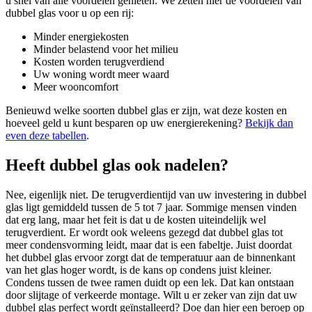
u snel van alle voordelen genieten. We zetten hier de voordelen van
dubbel glas voor u op een rij:
Minder energiekosten
Minder belastend voor het milieu
Kosten worden terugverdiend
Uw woning wordt meer waard
Meer wooncomfort
Benieuwd welke soorten dubbel glas er zijn, wat deze kosten en
hoeveel geld u kunt besparen op uw energierekening?
Bekijk dan
even deze tabellen
.
Heeft dubbel glas ook nadelen?
Nee, eigenlijk niet. De terugverdientijd van uw investering in dubbel
glas ligt gemiddeld tussen de 5 tot 7 jaar. Sommige mensen vinden
dat erg lang, maar het feit is dat u de kosten uiteindelijk wel
terugverdient. Er wordt ook weleens gezegd dat dubbel glas tot
meer condensvorming leidt, maar dat is een fabeltje. Juist doordat
het dubbel glas ervoor zorgt dat de temperatuur aan de binnenkant
van het glas hoger wordt, is de kans op condens juist kleiner.
Condens tussen de twee ramen duidt op een lek. Dat kan ontstaan
door slijtage of verkeerde montage. Wilt u er zeker van zijn dat uw
dubbel glas perfect wordt geïnstalleerd? Doe dan hier een beroep op