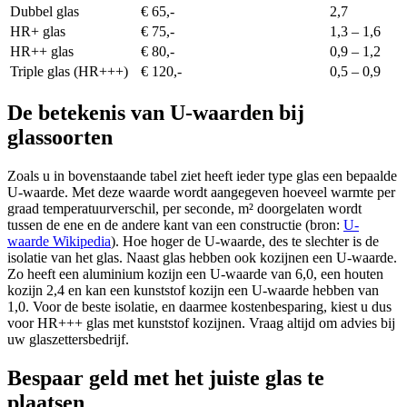
Dubbel glas
€ 65,-
2,7
HR+ glas
€ 75,-
1,3 – 1,6
HR++ glas
€ 80,-
0,9 – 1,2
Triple glas (HR+++)
€ 120,-
0,5 – 0,9
De betekenis van U-waarden bij
glassoorten
Zoals u in bovenstaande tabel ziet heeft ieder type glas een bepaalde
U-waarde. Met deze waarde wordt aangegeven hoeveel warmte per
graad temperatuurverschil, per seconde, m² doorgelaten wordt
tussen de ene en de andere kant van een constructie (bron:
U-
waarde Wikipedia
). Hoe hoger de U-waarde, des te slechter is de
isolatie van het glas. Naast glas hebben ook kozijnen een U-waarde.
Zo heeft een aluminium kozijn een U-waarde van 6,0, een houten
kozijn 2,4 en kan een kunststof kozijn een U-waarde hebben van
1,0. Voor de beste isolatie, en daarmee kostenbesparing, kiest u dus
voor HR+++ glas met kunststof kozijnen. Vraag altijd om advies bij
uw glaszettersbedrijf.
Bespaar geld met het juiste glas te
plaatsen