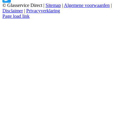
© Glasservice Direct |
Sitemap
|
Algemene voorwaarden
|
Twitter
Disclaimer
|
Privacyverklaring
LinkedIn
Page load link
Ga
naar
de
bovenkant