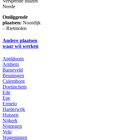
Verspreide huizen
Neede
Omliggende
plaatsen:
Noordijk
– Rietmolen
Andere plaatsen
waar wij werken
Apeldoorn
Arnhem
Barneveld
Beuningen
Culemborg
Doetinchem
Ede
Epe
Ermelo
Harderwijk
Huissen
Nijkerk
Nijmegen
Velp
Wageningen