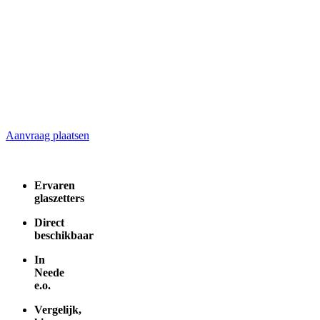
Glaszetters in Neede
Vergelijk de beste glaszetters in uw regio,
kies en bespaar
Aanvraag plaatsen
ALTIJD gratis en vrijblijvend
Ervaren
glaszetters
Direct
beschikbaar
In
Neede
e.o.
Vergelijk,