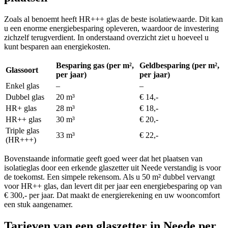
Zoals al benoemt heeft HR+++ glas de beste isolatiewaarde. Dit kan
u een enorme energiebesparing opleveren, waardoor de investering
zichzelf terugverdient. In onderstaand overzicht ziet u hoeveel u
kunt besparen aan energiekosten.
Besparing gas (per m²,
Geldbesparing (per m²,
Glassoort
per jaar)
per jaar)
Enkel glas
–
–
Dubbel glas
20 m³
€ 14,-
HR+ glas
28 m³
€ 18,-
HR++ glas
30 m³
€ 20,-
Triple glas
33 m³
€ 22,-
(HR+++)
Bovenstaande informatie geeft goed weer dat het plaatsen van
isolatieglas door een erkende glaszetter uit Neede verstandig is voor
de toekomst. Een simpele rekensom. Als u 50 m² dubbel vervangt
voor HR++ glas, dan levert dit per jaar een energiebesparing op van
€ 300,- per jaar. Dat maakt de energierekening en uw wooncomfort
een stuk aangenamer.
Tarieven van een glaszetter in Neede per