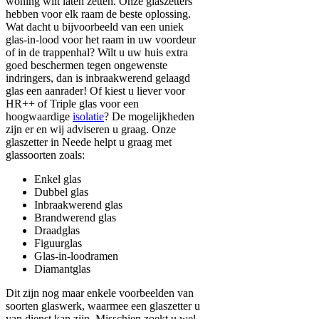
woning wilt laten zetten. Onze glaszetters
hebben voor elk raam de beste oplossing.
Wat dacht u bijvoorbeeld van een uniek
glas-in-lood voor het raam in uw voordeur
of in de trappenhal? Wilt u uw huis extra
goed beschermen tegen ongewenste
indringers, dan is inbraakwerend gelaagd
glas een aanrader! Of kiest u liever voor
HR++ of Triple glas voor een
hoogwaardige
isolatie
? De mogelijkheden
zijn er en wij adviseren u graag. Onze
glaszetter in Neede helpt u graag met
glassoorten zoals:
Enkel glas
Dubbel glas
Inbraakwerend glas
Brandwerend glas
Draadglas
Figuurglas
Glas-in-loodramen
Diamantglas
Dit zijn nog maar enkele voorbeelden van
soorten glaswerk, waarmee een glaszetter u
van dienst kan zijn. Misschien zoekt u wel