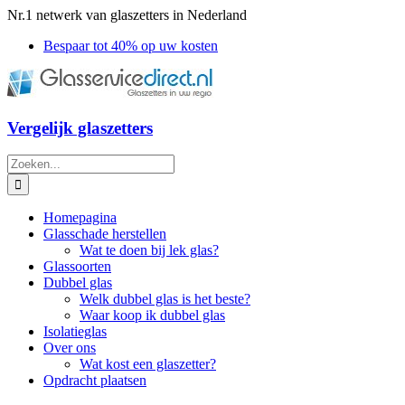
Ga
Nr.1 netwerk van glaszetters in Nederland
naar
Bespaar tot 40% op uw kosten
inhoud
Vergelijk glaszetters
Zoeken
naar:
Homepagina
Glasschade herstellen
Wat te doen bij lek glas?
Glassoorten
Dubbel glas
Welk dubbel glas is het beste?
Waar koop ik dubbel glas
Isolatieglas
Over ons
Wat kost een glaszetter?
Opdracht plaatsen