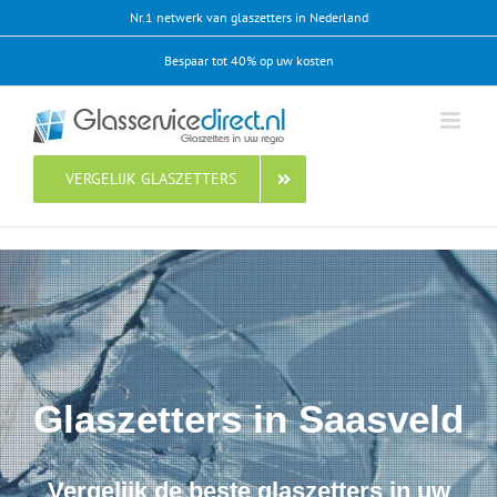
Ga
Nr.1 netwerk van glaszetters in Nederland
naar
Bespaar tot 40% op uw kosten
inhoud
VERGELIJK GLASZETTERS
Glaszetters in Saasveld
Vergelijk de beste glaszetters in uw