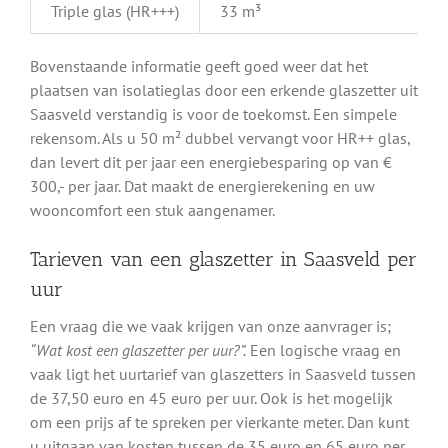
Triple glas (HR+++)
33 m³
Bovenstaande informatie geeft goed weer dat het
plaatsen van isolatieglas door een erkende glaszetter uit
Saasveld verstandig is voor de toekomst. Een simpele
rekensom. Als u 50 m² dubbel vervangt voor HR++ glas,
dan levert dit per jaar een energiebesparing op van €
300,- per jaar. Dat maakt de energierekening en uw
wooncomfort een stuk aangenamer.
Tarieven van een glaszetter in Saasveld per
uur
Een vraag die we vaak krijgen van onze aanvrager is;
“Wat kost een glaszetter per uur?”.
Een logische vraag en
vaak ligt het uurtarief van glaszetters in Saasveld tussen
de 37,50 euro en 45 euro per uur. Ook is het mogelijk
om een prijs af te spreken per vierkante meter. Dan kunt
u uitgaan van kosten tussen de 35 euro en 65 euro per