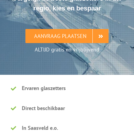
regio, kies en bespaar
AANVRAAG PLAATSEN
ALTIJD gratis en vrijblijvend
Ervaren glaszetters
Direct beschikbaar
In Saasveld e.o.