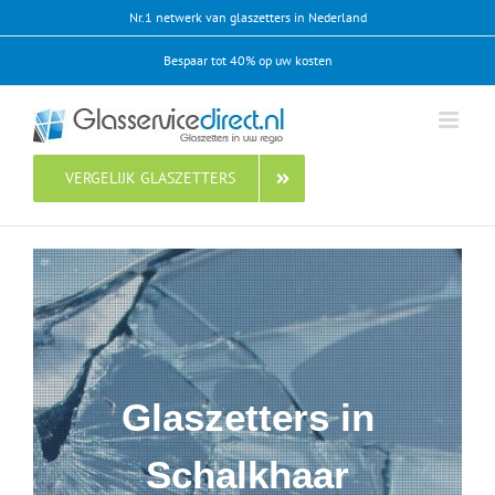
Ga
Nr.1 netwerk van glaszetters in Nederland
naar
Bespaar tot 40% op uw kosten
inhoud
VERGELIJK GLASZETTERS
Glaszetters in
Schalkhaar