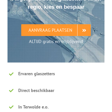
regio, kies en bespaar
AANVRAAG PLAATSEN
ALTIJD gratis en vrijblijvend
Ervaren glaszetters
Direct beschikbaar
In Terwolde e.o.