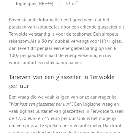
Triple glas (HR+++)
33 m³
Bovenstaande informatie geeft goed weer dat het
plaatsen van isolatieglas door een erkende glaszetter uit
Terwolde verstandig is voor de toekomst. Een simpele
rekensom. Als u 50 m² dubbel vervangt voor HR++ glas,
dan levert dit per jaar een energiebesparing op van €
300,- per jaar. Dat maakt de energierekening en uw
wooncomfort een stuk aangenamer.
Tarieven van een glaszetter in Terwolde
per uur
Een vraag die we vaak krijgen van onze aanvrager is;
“Wat kost een glaszetter per uur?”.
Een logische vraag en
vaak ligt het uurtarief van glaszetters in Terwolde tussen
de 37,50 euro en 45 euro per uur. Ook is het mogelijk
om een prijs af te spreken per vierkante meter. Dan kunt
u uitgaan van kosten tussen de 35 euro en 65 euro per