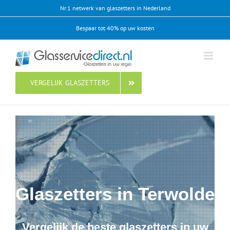
Ga
Nr.1 netwerk van glaszetters in Nederland
naar
Bespaar tot 40% op uw kosten
inhoud
VERGELIJK GLASZETTERS
Glaszetters in Terwolde
Vergelijk de beste glaszetters in uw