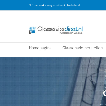
Ga
Nr.1 netwerk van glaszetters in Nederland
naar
inhoud
Homepagina
Glasschade herstellen