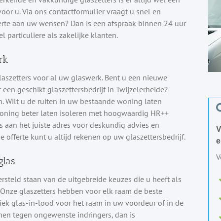
oor u. Via ons contactformulier vraagt u snel en
fferte aan uw wensen? Dan is een afspraak binnen 24 uur
 particuliere als zakelijke klanten.
rk
aszetters voor al uw glaswerk. Bent u een nieuwe
en geschikt glaszettersbedrijf in Twijzelerheide?
. Wilt u de ruiten in uw bestaande woning laten
woning beter laten isoleren met hoogwaardig HR++
rs aan het juiste adres voor deskundig advies en
V
e offerte kunt u altijd rekenen op uw glaszettersbedrijf.
e
V
glas
versteld staan van de uitgebreide keuzes die u heeft als
. Onze glaszetters hebben voor elk raam de beste
iek glas-in-lood voor het raam in uw voordeur of in de
men tegen ongewenste indringers, dan is