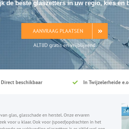
jk de beste glaszetters in uw regio, kies en
AANVRAAG PLAATSEN
ALTIJD gratis en vrijblijvend
Direct beschikbaar
In Twijzelerheide e.o
d van glas, glasschade en herstel. Onze ervaren
eek voor u klaar. Ook voor (spoed)opdrachten in het
rkende en vakkundige glaszetters is er altijd wel een