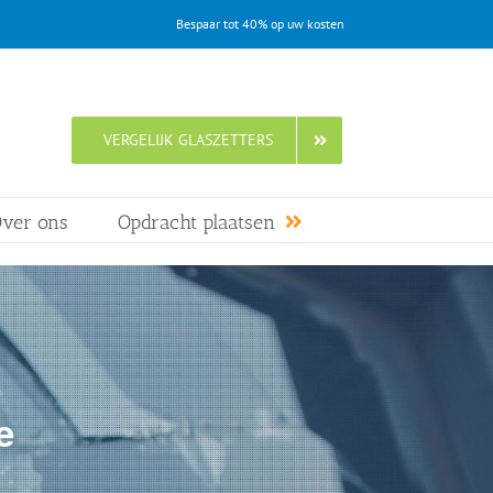
Bespaar tot 40% op uw kosten
VERGELIJK GLASZETTERS
ver ons
Opdracht plaatsen
e