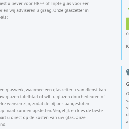
st u liever voor HR++ of Triple glas voor een
r en wij adviseren u graag. Onze glaszetter in
als:
O
K
G
en glaswerk, waarmee een glaszetter u van dienst kan
O
 uw glazen tafelblad of wilt u glazen douchedeuren of
v
e wensen zijn, zodat de bij ons aangesloten
v
 op maat kunnen opstellen. Vergelijk en kies de beste
d
aart u direct op de kosten van uw glas. Onze
a
end.