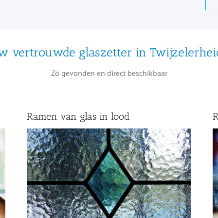
w vertrouwde glaszetter in Twijzelerhei
Zó gevonden en direct beschikbaar
Ramen van glas in lood
R