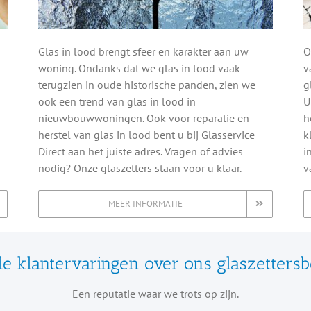
d
Glas in lood brengt sfeer en karakter aan uw
O
woning. Ondanks dat we glas in lood vaak
v
terugzien in oude historische panden, zien we
g
ook een trend van glas in lood in
U
nieuwbouwwoningen. Ook voor reparatie en
h
herstel van glas in lood bent u bij Glasservice
k
Direct aan het juiste adres. Vragen of advies
i
nodig? Onze glaszetters staan voor u klaar.
v
MEER INFORMATIE
e klantervaringen over ons glaszettersbe
Een reputatie waar we trots op zijn.