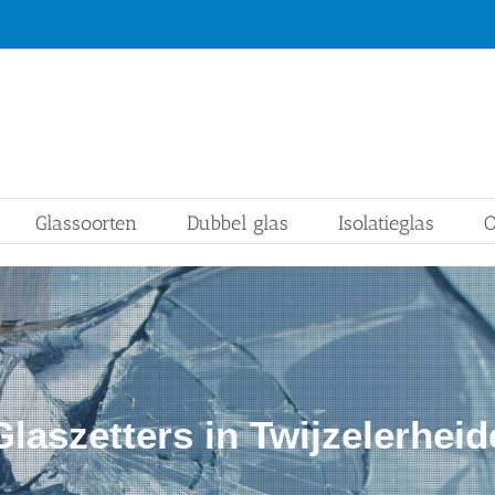
Glassoorten
Dubbel glas
Isolatieglas
O
Glaszetters in Twijzelerheid