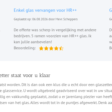
Enkel glas vervangen voor HR++
G
Geplaatst op: 06.08.2026 door Mevr. Scheppers
Ge
De offerte was scherp in vergelijking met andere
D
bedrijven. 5 ramen voorzien van HR++ glas. Ik
a
kan jullie aanbevelen!
w
Beoordeling:
B
tter staat voor u klaar
tst worden. Dit is dan ook een klus die u echt door een glaszetter
e glasservice. U wordt uitgebreid geadviseerd over wat in uw situ
ilig en vakkundig geplaatst, zodat u er jarenlang plezier van heeft
tsen van het glas. Alles wordt tot in de puntjes afgewerkt. Denk a