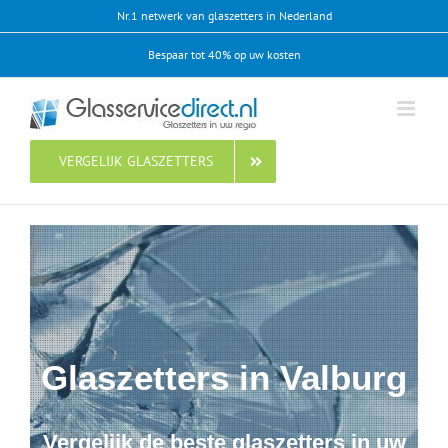
Ga
Nr.1 netwerk van glaszetters in Nederland
naar
Bespaar tot 40% op uw kosten
inhoud
VERGELIJK GLASZETTERS
Glaszetters in Valburg
Vergelijk de beste glaszetters in uw