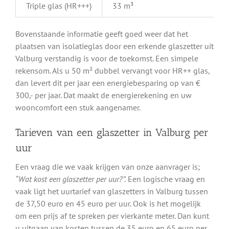
Triple glas (HR+++)
33 m³
Bovenstaande informatie geeft goed weer dat het
plaatsen van isolatieglas door een erkende glaszetter uit
Valburg verstandig is voor de toekomst. Een simpele
rekensom. Als u 50 m² dubbel vervangt voor HR++ glas,
dan levert dit per jaar een energiebesparing op van €
300,- per jaar. Dat maakt de energierekening en uw
wooncomfort een stuk aangenamer.
Tarieven van een glaszetter in Valburg per
uur
Een vraag die we vaak krijgen van onze aanvrager is;
“Wat kost een glaszetter per uur?”.
Een logische vraag en
vaak ligt het uurtarief van glaszetters in Valburg tussen
de 37,50 euro en 45 euro per uur. Ook is het mogelijk
om een prijs af te spreken per vierkante meter. Dan kunt
u uitgaan van kosten tussen de 35 euro en 65 euro per