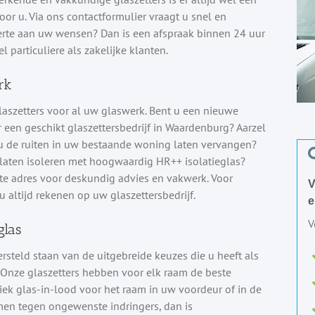
oor u. Via ons contactformulier vraagt u snel en
fferte aan uw wensen? Dan is een afspraak binnen 24 uur
 particuliere als zakelijke klanten.
rk
aszetters voor al uw glaswerk. Bent u een nieuwe
een geschikt glaszettersbedrijf in Waardenburg? Aarzel
 u de ruiten in uw bestaande woning laten vervangen?
 laten isoleren met hoogwaardig HR++ isolatieglas?
ste adres voor deskundig advies en vakwerk. Voor
V
u altijd rekenen op uw glaszettersbedrijf.
e
V
glas
versteld staan van de uitgebreide keuzes die u heeft als
. Onze glaszetters hebben voor elk raam de beste
iek glas-in-lood voor het raam in uw voordeur of in de
men tegen ongewenste indringers, dan is