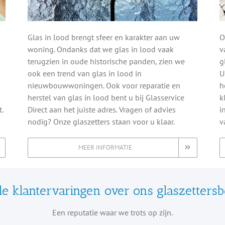
d
Glas in lood brengt sfeer en karakter aan uw
O
woning. Ondanks dat we glas in lood vaak
v
terugzien in oude historische panden, zien we
g
ook een trend van glas in lood in
U
nieuwbouwwoningen. Ook voor reparatie en
h
herstel van glas in lood bent u bij Glasservice
k
.
Direct aan het juiste adres. Vragen of advies
i
nodig? Onze glaszetters staan voor u klaar.
v
MEER INFORMATIE
e klantervaringen over ons glaszettersbe
Een reputatie waar we trots op zijn.