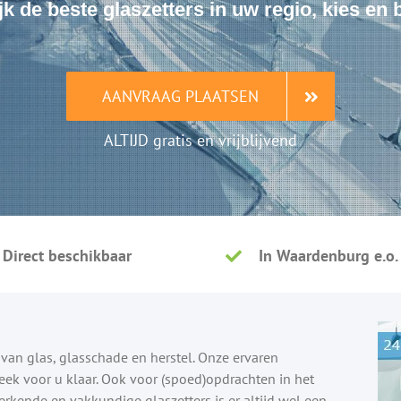
jk de beste glaszetters in uw regio, kies en
AANVRAAG PLAATSEN
ALTIJD gratis en vrijblijvend
Direct beschikbaar
In Waardenburg e.o.
d van glas, glasschade en herstel. Onze ervaren
eek voor u klaar. Ook voor (spoed)opdrachten in het
rkende en vakkundige glaszetters is er altijd wel een