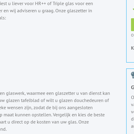
st u liever voor HR++ of Triple glas voor een
r en wij adviseren u graag. Onze glaszetter in
ls:
O
K
G
en glaswerk, waarmee een glaszetter u van dienst kan
O
 uw glazen tafelblad of wilt u glazen douchedeuren of
v
e wensen zijn, zodat de bij ons aangesloten
v
p maat kunnen opstellen. Vergelijk en kies de beste
d
aart u direct op de kosten van uw glas. Onze
a
end.