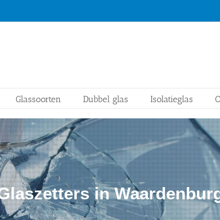
Glassoorten
Dubbel glas
Isolatieglas
O
Glaszetters in Waardenbur