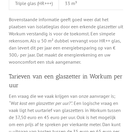
Triple glas (HR+++)
33 m³
Bovenstaande informatie geeft goed weer dat het
plaatsen van isolatieglas door een erkende glaszetter uit
Workum verstandig is voor de toekomst. Een simpele
rekensom. Als u 50 m² dubbel vervangt voor HR++ glas,
dan levert dit per jaar een energiebesparing op van €
300,- per jaar. Dat maakt de energierekening en uw
wooncomfort een stuk aangenamer.
Tarieven van een glaszetter in Workum per
uur
Een vraag die we vaak krijgen van onze aanvrager is;
“Wat kost een glaszetter per uur?”.
Een logische vraag en
vaak ligt het uurtarief van glaszetters in Workum tussen
de 37,50 euro en 45 euro per uur. Ook is het mogelijk
om een prijs af te spreken per vierkante meter. Dan kunt
u uitgaan van kosten tussen de 35 euro en 65 euro per