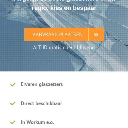
regio, kies en bespaar
AANVRAAG PLAATSEN
ALTIJD gratis en vrijblijvend
Ervaren glaszetters
Direct beschikbaar
In Workum e.o.