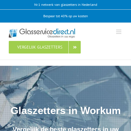
Ga
Nr.1 netwerk van glaszetters in Nederland
naar
Bespaar tot 40% op uw kosten
inhoud
VERGELIJK GLASZETTERS
Glaszetters in Workum
Vergelijk de beste glaszetters in uw